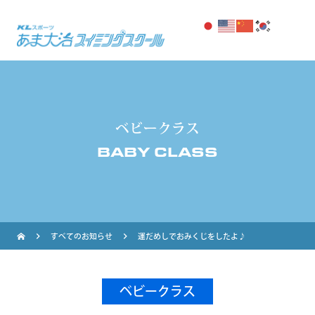
ベビークラス
BABY CLASS
navigate_next
navigate_next
すべてのお知らせ
運だめしでおみくじをしたよ♪
ベビークラス